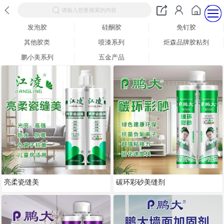
请输入您要搜索的内容
发泡胶
硅酮胶
免钉胶
其他胶类
喷漆系列
炬森品牌胶粘剂
鹏小美系列
五金产品
亮柔瓷缝美
碳环彩砂美缝剂