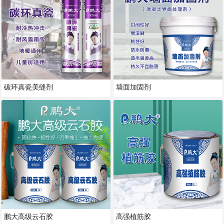
碳环真瓷美缝剂
墙面加固剂
鹏大高级云石胶
高强植筋胶