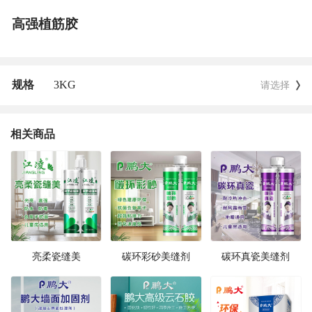
高强植筋胶
规格
3KG
请选择
相关商品
亮柔瓷缝美
碳环彩砂美缝剂
碳环真瓷美缝剂