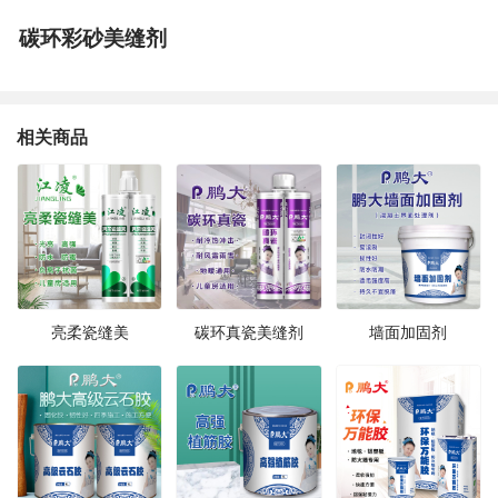
碳环彩砂美缝剂
相关商品
亮柔瓷缝美
碳环真瓷美缝剂
墙面加固剂