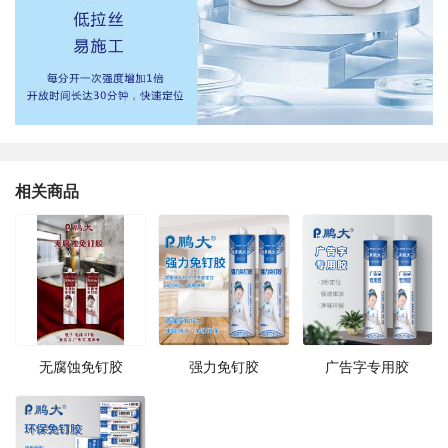
相关商品
无腐蚀免钉胶
强力免钉胶
广告字专用胶